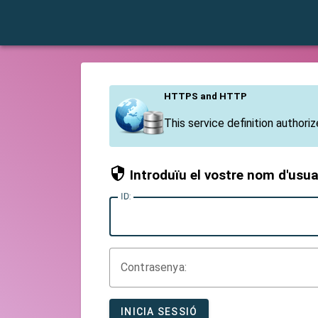
HTTPS and HTTP
This service definition author
Introduïu el vostre nom d'usua
ID:
C
ontrasenya:
INICIA SESSIÓ