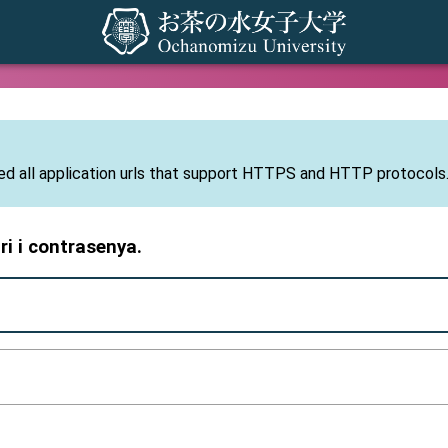
CAS
ized all application urls that support HTTPS and HTTP protocols
ri i contrasenya.