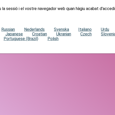
u la sessió i el vostre navegador web quan hàgiu acabat d'accedi
Russian
Nederlands
Svenska
Italiano
Urdu
Japanese
Croatian
Ukranian
Czech
Sloveni
Portuguese (Brazil)
Polish